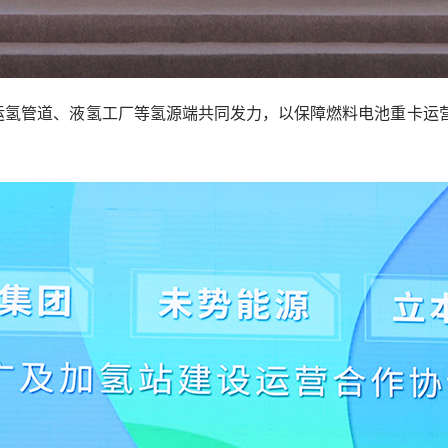
运氢管道、液氢工厂等氢源端共同发力，以保障燃料电池重卡运