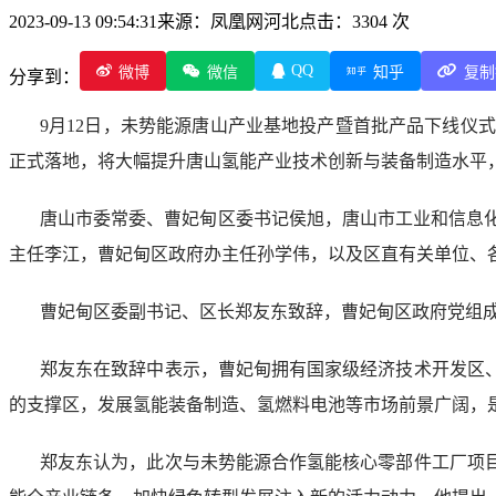
2023-09-13 09:54:31
来源：凤凰网河北
点击：3304 次
QQ
微博
微信
知乎
复制
分享到：
9月12日，未势能源唐山产业基地投产暨首批产品下线
正式落地，将大幅提升唐山氢能产业技术创新与装备制造水平
唐山市委常委、曹妃甸区委书记侯旭，唐山市工业和信息
主任李江，曹妃甸区政府办主任孙学伟，以及区直有关单位、
曹妃甸区委副书记、区长郑友东致辞，曹妃甸区政府党组
郑友东在致辞中表示，曹妃甸拥有国家级经济技术开发区
的支撑区，发展氢能装备制造、氢燃料电池等市场前景广阔，
郑友东认为，此次与未势能源合作氢能核心零部件工厂项