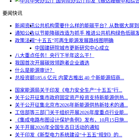
要闻快讯
新闻资讯
公共机构需要什么样的能碳平台？从数据大屏到管.
通知公告
以节能降碳改造为抓手 推进公共机构绿色低碳
政策法规
“十五五”可再生能源发展路线图明确
中国建研院城市更新研究中心成立
八大重点任务！央行下半年这么干！
我国首次开展碳效领跑者企业遴选
什么是能源审计？
总投资额185.6 亿元 内蒙古推出 40 个新能源招商...
国家能源局关于印发《电力安全生产“十五五”行...
关于公开征集市政府固定资产投资支持新能源供热...
关于公开征集北京市2026年新能源供热新技术的通...
工信部等三部门关于组织开展2026年度重点行业能...
《集成电路布图设计保护条例》发布，10月15日施...
关于开展2026年全国生态日活动的通知
关于印发《新型电力系统建设“十五五”规划》的...