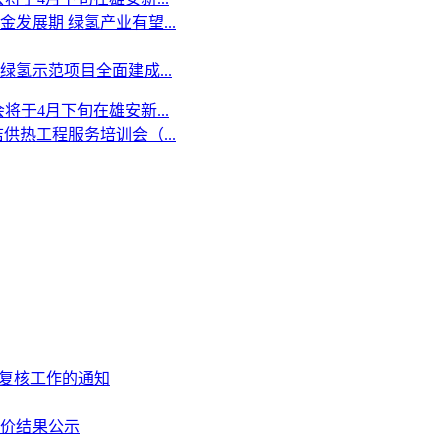
发展期 绿氢产业有望...
氢示范项目全面建成...
于4月下旬在雄安新...
供热工程服务培训会（...
和复核工作的通知
评价结果公示