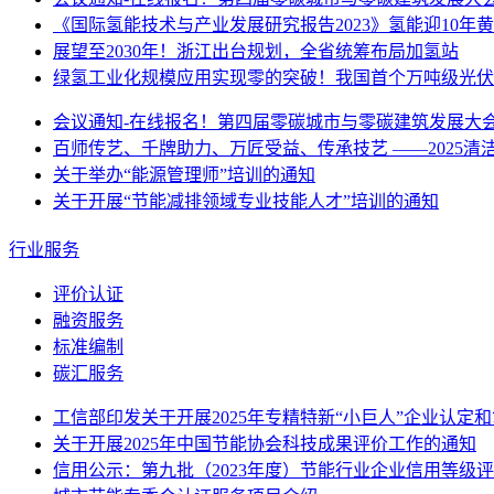
《国际氢能技术与产业发展研究报告2023》氢能迎10年黄金
展望至2030年！浙江出台规划，全省统筹布局加氢站
绿氢工业化规模应用实现零的突破！我国首个万吨级光伏绿
会议通知-在线报名！第四届零碳城市与零碳建筑发展大会将
百师传艺、千牌助力、万匠受益、传承技艺 ——2025清洁
关于举办“能源管理师”培训的通知
关于开展“节能减排领域专业技能人才”培训的通知
行业服务
评价认证
融资服务
标准编制
碳汇服务
工信部印发关于开展2025年专精特新“小巨人”企业认定
关于开展2025年中国节能协会科技成果评价工作的通知
信用公示：第九批（2023年度）节能行业企业信用等级