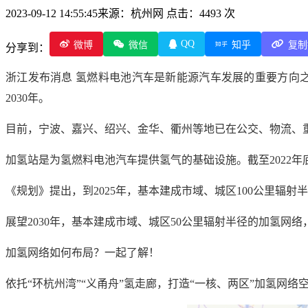
2023-09-12 14:55:45
来源：杭州网
点击：4493 次
QQ
微博
微信
知乎
复制
分享到：
浙江发布消息 氢燃料电池汽车是新能源汽车发展的重要方向之
2030年。
目前，宁波、嘉兴、绍兴、金华、衢州等地已在公交、物流、重
加氢站是为氢燃料电池汽车提供氢气的基础设施。截至2022年
《规划》提出，到2025年，基本建成市域、城区100公里辐射
展望2030年，基本建成市域、城区50公里辐射半径的加氢网
加氢网络如何布局？一起了解！
依托“环杭州湾”“义甬舟”氢走廊，打造“一核、两区”加氢